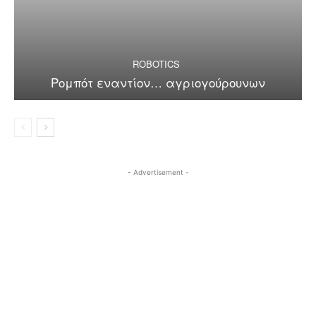
ROBOTICS
Ρομπότ εναντίον… αγριογούρουνων
- Advertisement -