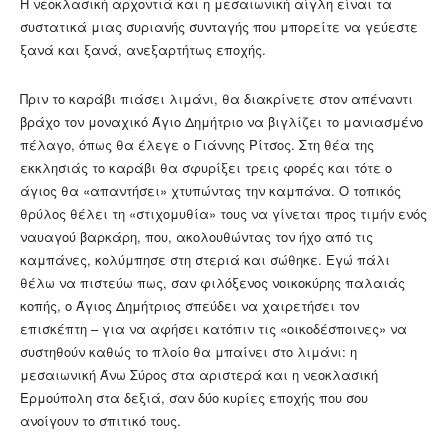
Η νεοκλασική αρχοντιά και η μεσαιωνική αίγλη είναι τα
συστατικά μιας συριανής συνταγής που μπορείτε να γεύεστε
ξανά και ξανά, ανεξαρτήτως εποχής.
Πριν το καράβι πιάσει λιμάνι, θα διακρίνετε στον απέναντι
βράχο τον μοναχικό Άγιο Δημήτριο να βιγλίζει το μανιασμένο
πέλαγο, όπως θα έλεγε ο Γιάννης Ρίτσος. Στη θέα της
εκκλησιάς το καράβι θα σφυρίξει τρεις φορές και τότε ο
άγιος θα «απαντήσει» χτυπώντας την καμπάνα. Ο τοπικός
θρύλος θέλει τη «στιχομυθία» τους να γίνεται προς τιμήν ενός
ναυαγού βαρκάρη, που, ακολουθώντας τον ήχο από τις
καμπάνες, κολύμπησε στη στεριά και σώθηκε. Εγώ πάλι
θέλω να πιστεύω πως, σαν φιλόξενος νοικοκύρης παλαιάς
κοπής, ο Άγιος Δημήτριος σπεύδει να χαιρετήσει τον
επισκέπτη – για να αφήσει κατόπιν τις «οικοδέσποινες» να
συστηθούν καθώς το πλοίο θα μπαίνει στο λιμάνι: η
μεσαιωνική Άνω Σύρος στα αριστερά και η νεοκλασική
Ερμούπολη στα δεξιά, σαν δύο κυρίες εποχής που σου
ανοίγουν το σπιτικό τους.