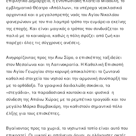
επιβλητικό Δημαρχείο, η εντυπωσιακή πλατεία Μιαούλη, το
εμβληματικό Θέατρο «Απόλλων», τα υπέροχα νεοκλασικά
αρχοντικά και ο μεγαλοπρεπής ναός του Αγίου Νικολάου
φανερώνουν με τον πιο λαμπρό τρόπο την ευμάρεια εκείνης
της εποχής. Και είναι μαγικός ο τρόπος που συνδυάζεται το
παλιό με το καινούριο, καθώς η πόλη σφύζει από ζωή και
παρέχει όλες τις σύγχρονες ανέσεις.
Ανηφορίζοντας προς την Άνω Σύρο, ο επισκέπτης ταξιδεύει
στον Μεσαίωνα και τη Λατινοκρατία. Η Καθολική Επισκοπή
του Αγίου Γεωργίου στην κορυφή αποκαλύπτει το ζωντανό
καθολικό στοιχείο του νησιού και την αρμονική συνύπαρξή του
με το ορθόδοξο. Τα γραφικά δαιδαλώδη σοκάκια, τα
«στεγάδια», τα παραδοσιακά κουτούκια και φυσικά η
σύνδεση της Απάνω Χώρας με το ρεμπέτικο τραγούδι και τον
μεγάλο Μάρκο Βαμβακάρη, την καθιστούν σημαντικό πόλο
έλξης για τους επισκέπτες.
Βγαίνοντας προς τα χωριά, το νησιωτικό τοπίο είναι αυτό που
επικρατεί. Οι μικροί κι απάνεμοι όρμοι, οι ολόχρυσες ακτές,