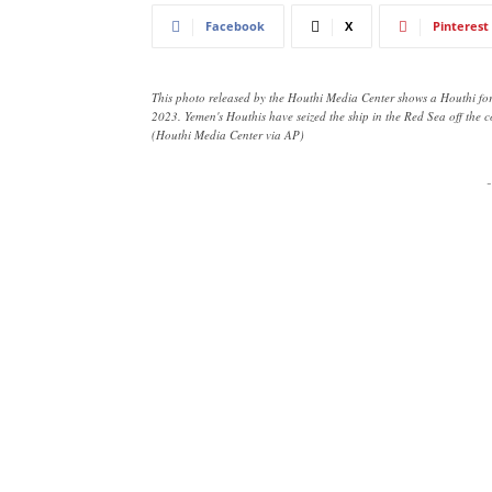
Facebook
X
Pinterest
This photo released by the Houthi Media Center shows a Houthi fo
2023. Yemen's Houthis have seized the ship in the Red Sea off the co
(Houthi Media Center via AP)
-