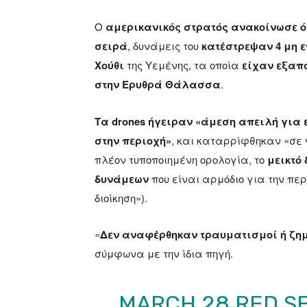
Ο
αμερικανικός στρατός ανακοίνωσε ό
σειρά
, δυνάμεις του
κατέστρεψαν 4 μη 
Χούθι
της Υεμένης, τα οποία
είχαν εξαπ
στην Ερυθρά Θάλασσα
.
Τα drones ήγειραν «άμεση απειλή για
στην περιοχή»
, και καταρρίφθηκαν «σε
πλέον τυποποιημένη ορολογία, το
μεικτό
δυνάμεων
που είναι αρμόδιο για την πε
διοίκηση»).
«
Δεν αναφέρθηκαν τραυματισμοί ή ζημ
σύμφωνα με την ίδια πηγή.
MARCH 28 RED S