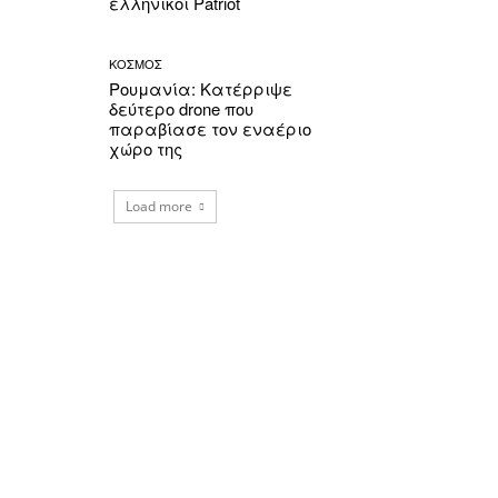
ελληνικοί Patriot
ΚΟΣΜΟΣ
Ρουμανία: Κατέρριψε
δεύτερο drone που
παραβίασε τον εναέριο
χώρο της
Load more