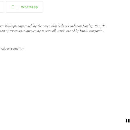
WhatsApp
rces helicopter approaching the cargo ship Galaxy Leader on Sunday, Nov. 19,
ast of Yemen after threatening to seize all vessels owned by Israeli companies.
 Advertisement -
Π