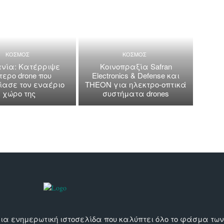
ΚΟΣΜΟΣ
ΚΟΣΜΟΣ
νία: Κατέρριψε
Κοινοπραξία Safran
τερο drone που
Electronics & Defense και
ασε τον εναέριο
THEON για ηλεκτρο-οπτικά
χώρο της
συστήματα drones
αι μια ενημερωτική ιστοσελίδα που καλύπτει όλο το φάσμα τ