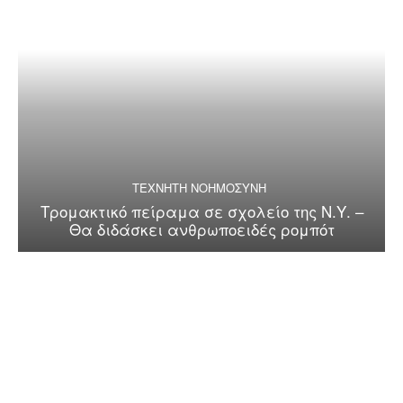
ΤΕΧΝΗΤΗ ΝΟΗΜΟΣΥΝΗ
Τρομακτικό πείραμα σε σχολείο της Ν.Υ. –
Θα διδάσκει ανθρωποειδές ρομπότ