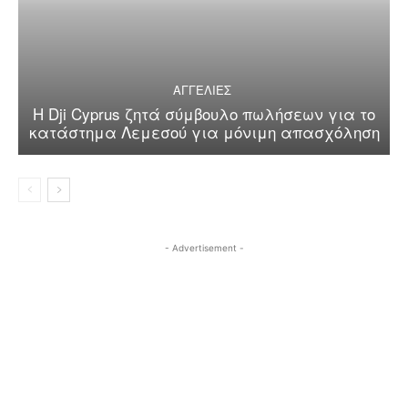
ΑΓΓΕΛΙΕΣ
Η Dji Cyprus ζητά σύμβουλο πωλήσεων για το
κατάστημα Λεμεσού για μόνιμη απασχόληση
- Advertisement -