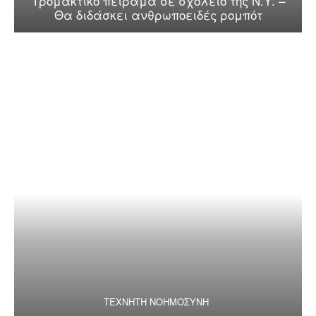
Τρομακτικό πείραμα σε σχολείο της Ν.Υ. –
Θα διδάσκει ανθρωποειδές ρομπότ
ΤΕΧΝΗΤΗ ΝΟΗΜΟΣΥΝΗ