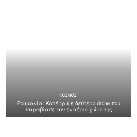
ΚΟΣΜΟΣ
Ρουμανία: Κατέρριψε δεύτερο drone που
παραβίασε τον εναέριο χώρο της