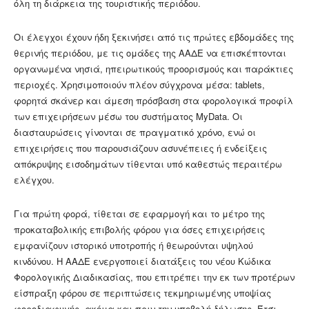
όλη τη διάρκεια της τουριστικής περιόδου.
Οι έλεγχοι έχουν ήδη ξεκινήσει από τις πρώτες εβδομάδες της
θερινής περιόδου, με τις ομάδες της ΑΑΔΕ να επισκέπτονται
οργανωμένα νησιά, ηπειρωτικούς προορισμούς και παράκτιες
περιοχές. Χρησιμοποιούν πλέον σύγχρονα μέσα: tablets,
φορητά σκάνερ και άμεση πρόσβαση στα φορολογικά προφίλ
των επιχειρήσεων μέσω του συστήματος MyData. Οι
διασταυρώσεις γίνονται σε πραγματικό χρόνο, ενώ οι
επιχειρήσεις που παρουσιάζουν ασυνέπειες ή ενδείξεις
απόκρυψης εισοδημάτων τίθενται υπό καθεστώς περαιτέρω
ελέγχου.
Για πρώτη φορά, τίθεται σε εφαρμογή και το μέτρο της
προκαταβολικής επιβολής φόρου για όσες επιχειρήσεις
εμφανίζουν ιστορικό υποτροπής ή θεωρούνται υψηλού
κινδύνου. Η ΑΑΔΕ ενεργοποιεί διατάξεις του νέου Κώδικα
Φορολογικής Διαδικασίας, που επιτρέπει την εκ των προτέρων
είσπραξη φόρου σε περιπτώσεις τεκμηριωμένης υποψίας
φοροδιαφυγής, ακόμα και πριν την υποβολή δήλωσης. Έτσι,