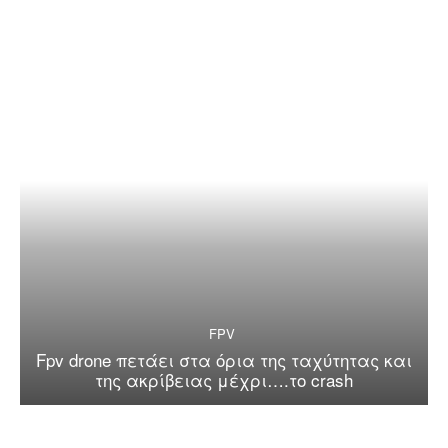
FPV
Fpv drone πετάει στα όρια της ταχύτητας και
της ακρίβειας μέχρι….το crash