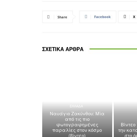
Facebook
X
Share
ΣΧΕΤΙΚΑ ΑΡΘΡΑ
ΕΛΛΑΔΑ
Ναυάγιο Ζακύνθου: Μία
από τις πιο
φωτογραφημένες
Βίντεο
παραλίες στον κόσμο
την κατ
(βίντεο)
στο 