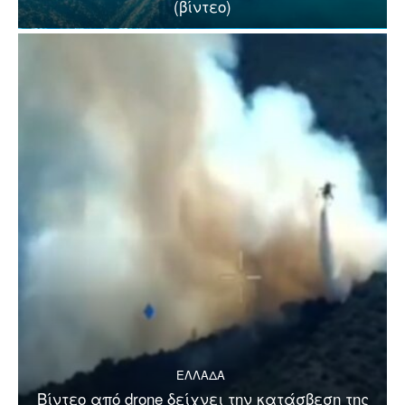
(βίντεο)
ΕΛΛΑΔΑ
Βίντεο από drone δείχνει την κατάσβεση της