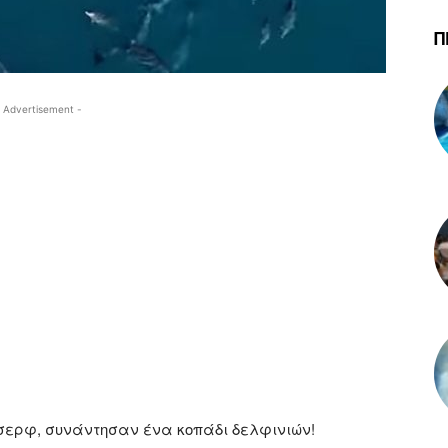
Π
 Advertisement -
σερφ, συνάντησαν ένα κοπάδι δελφινιών!