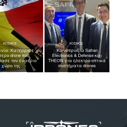
ΚΟΣΜΟΣ
ΚΟΣΜΟΣ
νία: Κατέρριψε
Κοινοπραξία Safran
τερο drone που
Electronics & Defense και
ασε τον εναέριο
THEON για ηλεκτρο-οπτικά
χώρο της
συστήματα drones