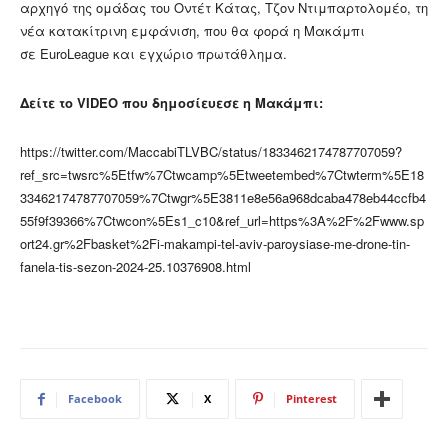
αρχηγό της ομάδας του Οντέτ Κάτας, Τζον Ντιμπαρτολομέο, τη
νέα κατακίτρινη εμφάνιση, που θα φορά η Μακάμπι
σε EuroLeague και εγχώριο πρωτάθλημα.
Δείτε το VIDEO που δημοσίευεσε η Μακάμπι:
https://twitter.com/MaccabiTLVBC/status/1833462174787707059?
ref_src=twsrc%5Etfw%7Ctwcamp%5Etweetembed%7Ctwterm%5E18
33462174787707059%7Ctwgr%5E3811e8e56a968dcaba478eb44ccfb4
55f9f39366%7Ctwcon%5Es1_c10&ref_url=https%3A%2F%2Fwww.sp
ort24.gr%2Fbasket%2Fi-makampi-tel-aviv-paroysiase-me-drone-tin-
fanela-tis-sezon-2024-25.10376908.html
Facebook
X
Pinterest