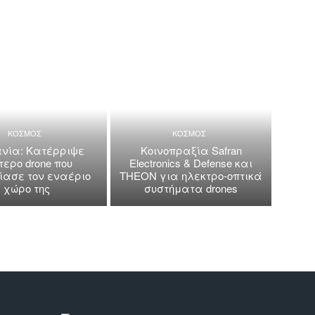
ΚΟΣΜΟΣ
ΚΟΣΜΟΣ
νία: Κατέρριψε
Κοινοπραξία Safran
τερο drone που
Electronics & Defense και
ασε τον εναέριο
THEON για ηλεκτρο-οπτικά
χώρο της
συστήματα drones