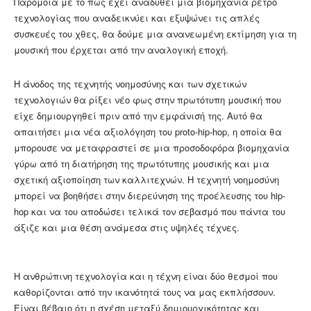
Παρόμοια με το πώς έχει αναδυθεί μια βιομηχανία ρετρό
τεχνολογίας που αναδεικνύει και εξυψώνει τις απλές
συσκευές του χθες, θα δούμε μια ανανεωμένη εκτίμηση για τη
μουσική που έρχεται από την αναλογική εποχή.
Η άνοδος της τεχνητής νοημοσύνης και των σχετικών
τεχνολογιών θα ρίξει νέο φως στην πρωτότυπη μουσική που
είχε δημιουργηθεί πριν από την εμφάνισή της. Αυτό θα
απαιτήσει μια νέα αξιολόγηση του proto-hip-hop, η οποία θα
μπορουσε να μεταφραστεί σε μια προσοδοφόρα βιομηχανία
γύρω από τη διατήρηση της πρωτότυπης μουσικής και μια
σχετική αξιοποίηση των καλλιτεχνών. Η τεχνητή νοημοσύνη
μπορεί να βοηθήσει στην διερεύνηση της προέλευσης του hip-
hop και να του αποδώσει τελικά τον σεβασμό που πάντα του
άξιζε και μια θέση ανάμεσα στις υψηλές τέχνες.
Η ανθρώπινη τεχνολογία και η τέχνη είναι δύο θεσμοί που
καθορίζονται από την ικανότητά τους να μας εκπλήσσουν.
Είναι βέβαιο ότι η σχέση μεταξύ δημιουργικότητας και