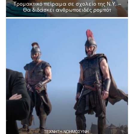
Τρομακτικό πείραμα σε σχολείο της Ν.Υ. –
Θα διδάσκει ανθρωποειδές ρομπότ
ΤΕΧΝΗΤΗ ΝΟΗΜΟΣΥΝΗ