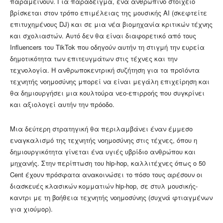
παραμείνουν. Για παράδειγμα, ένα ανθρώπινο στοιχείο
βρίσκεται στον τρόπο επιμέλειας της μουσικής AI (σκεφτείτε
επιτυχημένους DJ) και σε μια νέα βιομηχανία κριτικών τέχνης
και σχολιαστών. Αυτό δεν θα είναι διαφορετικό από τους
Influencers του TikTok που οδηγούν αυτήν τη στιγμή την ευρεία
δημοτικότητα των επιτευγμάτων στις τέχνες και την
τεχνολογία. Η ανθρωποκεντρική συζήτηση για τα προϊόντα
τεχνητής νοημοσύνης μπορεί να είναι μεγάλη επιχείρηση και
θα δημιουργήσει μια κουλτούρα νεο-επιρροής που συγκρίνει
και αξιολογεί αυτήν την πρόοδο.
Μια δεύτερη στρατηγική θα περιλαμβάνει έναν έμμεσο
εναγκαλισμό της τεχνητής νοημοσύνης στις τέχνες, όπου η
δημιουργικότητα γίνεται ένα υγιές υβρίδιο ανθρώπου και
μηχανής. Στην περίπτωση του hip-hop, καλλιτέχνες όπως ο 50
Cent έχουν πρόσφατα ανακοινώσει το πόσο τους αρέσουν οι
διασκευές κλασικών κομματιών hip-hop, σε στυλ μουσικής-
καντρι με τη βοήθεια τεχνητής νοημοσύνης (συχνά φτιαγμένων
για χιούμορ).