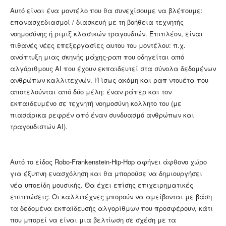
Αυτό είναι ένα μοντέλο που θα συνεχίσουμε να βλέπουμε:
επανασχεδιασμοί / διασκευή με τη βοήθεια τεχνητής
νοημοσύνης ή ριμιξ κλασικών τραγουδιών. Επιπλέον, είναι
πιθανές νέες επεξεργασίες αυτου του μοντέλου: π.χ.
ανάπτυξη μιας σκηνής μάχης-ραπ που οδηγείται από
αλγόριθμους AI που έχουν εκπαιδευτεί στα σύνολα δεδομένων
ανθρώπων καλλιτεχνών. Ή ίσως ακόμη και ραπ ντουέτα που
αποτελούνται από δύο μέλη: έναν ράπερ και τον
εκπαιδευμένο σε τεχνητή νοημοσύνη κολλητο του (με
πιασάρικα ρεφρέν από έναν συνδυασμό ανθρώπων και
τραγουδιστών AI).
Αυτό το είδος Robo-Frankenstein-Hip-Hop αφήνει άφθονο χώρο
για έξυπνη ενασχόληση και θα μπορούσε να δημιουργήσει
νέα υποείδη μουσικής. Θα έχει επίσης επιχειρηματικές
επιπτώσεις: Οι καλλιτέχνες μπορούν να αμείβονται με βάση
τα δεδομένα εκπαίδευσής αλγορίθμων που προσφέρουν, κάτι
που μπορεί να είναι μια βελτίωση σε σχέση με τα