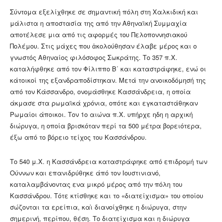
Σύντομα εξελίχθηκε σε σημαντική πόλη στη Χαλκιδική και
μάλιστα η αποστασία της από την Αθηναϊκή Συμμαχία
αποτέλεσε μια από τις αφορμές του Πελοποννησιακού
Πολέμου. Στις μάχες που ἀκολούθησαν έλαβε μέρος και ο
γνωστός Αθηναίος φιλόσοφος Σωκράτης. Το 357 π.Χ.
καταλήφθηκε από τον Φίλιππο Β΄ και καταστράφηκε, ενώ οι
κάτοικοί της εξανδραποδίστηκαν. Μετά την ανοικοδόμησή της
από τον Κάσσανδρο, ονομάσθηκε Κασσάνδρεια, η οποία
άκμασε στα ρωμαϊκά χρόνια, οπότε και εγκαταστάθηκαν
Ρωμαίοι άποικοι. Τον 1ο αιώνα π.Χ. υπήρχε ηδη η αρχική
διώρυγα, η οποία βρισκόταν περί τα 500 μέτρα βορειότερα,
έξω από το βόρειο τείχος του Κασσάνδρου.
Το 540 μ.Χ. η Κασσάνδρεια καταστράφηκε από επιδρομή των
Ούννων και επανιδρύθηκε άπό τον Ιουστινιανό,
καταλαμβάνοντας ενα μικρό μέρος από την πόλη του
Κασσάνδρου. Τότε κτίσθηκε και το «διατείχισμα» του οποίου
σώζονται τα ερείπια, καὶ διανοίχθηκε η διώρυγα, στην
σημερινή, περίπου, θέση. Το διατείχισμα και η διώρυγα