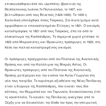
επισκευάσθηκαν ἀπὸ τὸν «Δεσπότη» (βασιλιά) της
Θεσσαλονικης Ιωάννη 7ο Παλαιολόγο, το 1407, και
βελτιώθηκαν από τους Βενετούς (1424-1430). Το 1430 η
Χαλκιδικὴ υποτάχθηκε στοὺς Τούρκους. Στο διατείχισμα αυτό
οχυρώθηκαν οι επαναστατημένοι Έλληνες το 1821. Ο οικισμός
καταστράφηκε το 1821 από τους Τούρκους, έπειτα από το
ολοκαύτωμα της Κασσάνδρας. Το σημερινό χωριό χτίστηκε το
1923 από Μικρασιάτες και Θρακιώτες πρόσφυγες το 1923, στη
θέση του παλιού καταστραφέντος οικισμού.
Οι πρόσφυγες προέρχονταν από τον Πλάτανο της Ανατολικής
Θράκης και από την Καλόλιμνο της Μικράς Ασίας. Οι
Θρακιώτες πρόσφυγες από τον Πλάτανο της Ανατολικής
Θράκης μετέφεραν και την εικόνα του Αγίου Γεωργίου στη
νέα τους πατρίδα. Το κυριότερο αξιοθέατο της Νέας Ποτίδαιας
είναι η διώρυγα της Κασσάνδρας, που ενώνει τους δύο
κόλπους, τον Θερμαϊκό και τον Τορωναίο, διευκολύνοντας έτσι
τη ναυσιπλοΐα. Το κανάλι της Ποτιδαιας ανοίχτηκε από το
Ξέρξη για να διευκολύνει την δίοδο του προς την ηπειρωτική