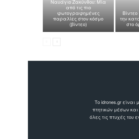
Ναυάγιο Ζακύνθου: Μία
από τις πιο
φωτογραφημένες
Βίντεο
παραλίες στον κόσμο
την κατ
(βίντεο)
στο 
Το idrones.gr είν
πτητικών μέσων και
όλες τις πτυχές του 