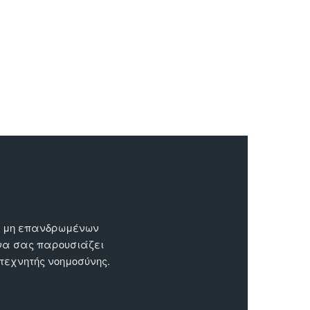
ων μη επανδρωμένων
 να σας παρουσιάζει
 τεχνητής νοημοσύνης.