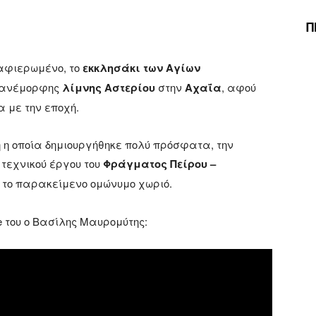
Π
 αφιερωμένο, το
εκκλησάκι των Αγίων
 πανέμορφης
λίμνης Αστερίου
στην
Αχαΐα
, αφού
 με την εποχή.
η η οποία δημιουργήθηκε πολύ πρόσφατα, την
 τεχνικού έργου του
Φράγματος Πείρου –
ό το παρακείμενο ομώνυμο χωριό.
e του ο Βασίλης Μαυρομύτης: