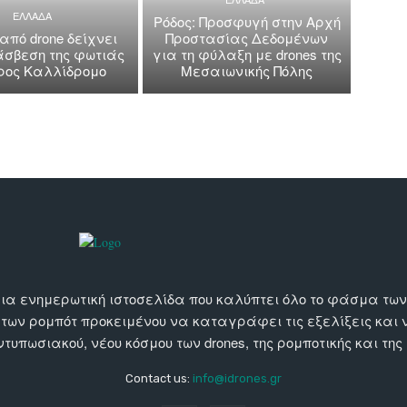
ΕΛΛΑΔΑ
Ρόδος: Προσφυγή στην Αρχή
 από drone δείχνει
Προστασίας Δεδομένων
άσβεση της φωτιάς
για τη φύλαξη με drones της
όρος Καλλίδρομο
Μεσαιωνικής Πόλης
αι μια ενημερωτική ιστοσελίδα που καλύπτει όλο το φάσμα τ
 των ρομπότ προκειμένου να καταγράφει τις εξελίξεις και
εντυπωσιακού, νέου κόσμου των drones, της ρομποτικής και της
Contact us:
info@idrones.gr