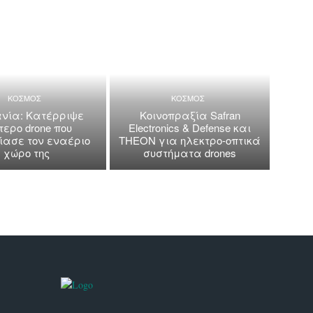
ΚΟΣΜΟΣ
ΚΟΣΜΟΣ
νία: Κατέρριψε
Κοινοπραξία Safran
τερο drone που
Electronics & Defense και
ασε τον εναέριο
THEON για ηλεκτρο-οπτικά
χώρο της
συστήματα drones