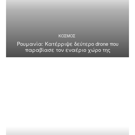
ΚΟΣΜΟΣ
Ρουμανία: Κατέρριψε δεύτερο drone που
παραβίασε τον εναέριο χώρο της