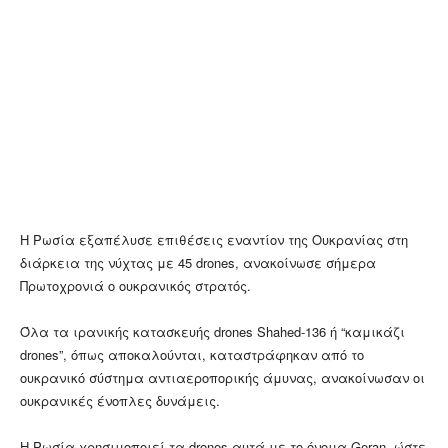
Η Ρωσία εξαπέλυσε επιθέσεις εναντίον της Ουκρανίας στη
διάρκεια της νύχτας με 45 drones, ανακοίνωσε σήμερα
Πρωτοχρονιά ο ουκρανικός στρατός.
Όλα τα ιρανικής κατασκευής drones Shahed-136 ή “καμικάζι
drones”, όπως αποκαλούνται, καταστράφηκαν από το
ουκρανικό σύστημα αντιαεροπορικής άμυνας, ανακοίνωσαν οι
ουκρανικές ένοπλες δυνάμεις.
Η Ρωσία χρησιμοποιεί τα drones αυτά με το όνομα Geran, ώστε