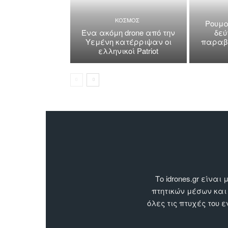
ΚΟΣΜΟΣ
Ρουμα
Ένα ακόμη drone από την
δεύ
Υεμένη κατέρριψαν οι
παραβί
ελληνικοί Patriot
Το idrones.gr είν
πτητικών μέσων και
όλες τις πτυχές του 