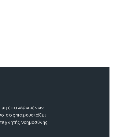
ων μη επανδρωμένων
 να σας παρουσιάζει
 τεχνητής νοημοσύνης.