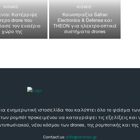
ΚΟΣΜΟΣ
ΚΟΣΜΟΣ
νία: Κατέρριψε
Κοινοπραξία Safran
τερο drone που
Electronics & Defense και
ασε τον εναέριο
THEON για ηλεκτρο-οπτικά
χώρο της
συστήματα drones
αι μια ενημερωτική ιστοσελίδα που καλύπτει όλο το φάσμα τ
 των ρομπότ προκειμένου να καταγράφει τις εξελίξεις και
εντυπωσιακού, νέου κόσμου των drones, της ρομποτικής και της
Contact us:
info@idrones.gr