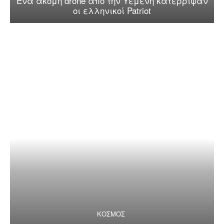
Ένα ακόμη drone από την Υεμένη κατέρριψαν
οι ελληνικοί Patriot
ΚΟΣΜΟΣ