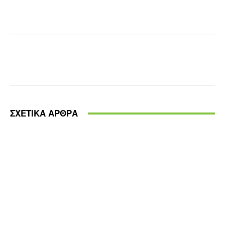
Facebook
X
Pinterest
WhatsA
ΣΧΕΤΙΚΑ ΑΡΘΡΑ