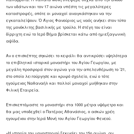
των υδάτων και τον 17 αιώνα υπέστη τις μεγαλύτερες
καταστροφές, οπότε οι μοναχοί αναγκάστηκαν να την
εγκαταλείψουν. Ὁ Άγιος Φανούριος ως ναός ανήκει στον τύπο
της μονόκλιτης βασιλικής με τρούλο. Η στέγη του είναι
δίρριχτη ενώ το Ιερό Βήμα βρίσκεται κάτω από ημιεξαγωνικὴ
αψίδα.
Αν ο επισκέπτης σηκώσει το κεφάλι θα αντικρύσει υψηλότερα
το επιβλητικό ιστορικό μοναστήρι του Αγίου Γεωργίου, με
μεγάλη προσφορά στον αγώνα για την απελευθέρωση το ’21,
στο οποίο λειτούργησε και κρυφό σχολείο, ενώ ο τότε
ηγούμενος Ναθαναήλ και πολλοί μοναχοί μυήθηκαν στην
Φιλική Εταιρεία.
Επισκεπτόμαστε το μοναστήρι στα 1000 μέτρα υψόμετρο και
θα μας υποδεχθεί ο Πατέρας Αθανάσιος, ο ασκών χρέη
ηγουμένου στην Ιερά Μονή του Αγίου Γεωργίου Φενεού.
«Η ιστορία του μοναστηριού ξεκινάει τον 15ο αιώνα, αν