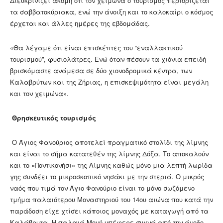
Διευκρινίζει ακόμη ότι τον χειμώνα ο τουρισμός περιορίζεται
τα σαββατοκύριακα, ενώ την άνοιξη και το καλοκαίρι ο κόσμος
έρχεται και άλλες ημέρες της εβδομάδας.
«Θα λέγαμε ότι είναι επισκέπτες του “εναλλακτικού
τουρισμού”, φυσιολάτρες. Ενώ όταν πέσουν τα χιόνια επειδή
βρισκόμαστε ανάμεσα σε δύο χιονοδρομικά κέντρα, των
Καλαβρύτων και της Ζήριας, η επισκεψιμότητα είναι μεγάλη
και τον χειμώνα».
Θρησκευτικός τουρισμός
Ο Άγιος Φανούριος αποτελεί πραγματικό στολίδι της λίμνης
και είναι το σήμα κατατεθέν της λίμνης Δόξα. Τo αποκαλούν
και το «Ποντικονήσι» της Λίμνης καθώς μόνο μια λεπτή λωρίδα
γης συνδέει το μικροσκοπικό νησάκι με την στεριά. Ο μικρός
ναός που τιμά τον Άγιο Φανούριο είναι το μόνο σωζόμενο
τμήμα παλαιότερου Μοναστηριού του 14ου αιώνα που κατά την
παράδοση είχε χτίσει κάποιος μοναχός με καταγωγή από τα
Καλάβρυτα. Η παλαιά Μονή υπέφερε συχνά από την άνοδο