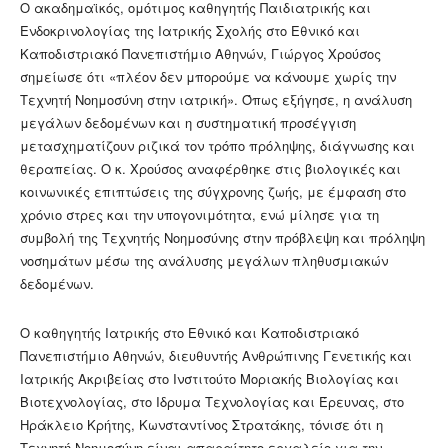
Ο ακαδημαϊκός, ομότιμος καθηγητής Παιδιατρικής και
Ενδοκρινολογίας της Ιατρικής Σχολής στο Εθνικό και
Καποδιστριακό Πανεπιστήμιο Αθηνών, Γιώργος Χρούσος
σημείωσε ότι «πλέον δεν μπορούμε να κάνουμε χωρίς την
Τεχνητή Νοημοσύνη στην ιατρική». Όπως εξήγησε, η ανάλυση
μεγάλων δεδομένων και η συστηματική προσέγγιση
μετασχηματίζουν ριζικά τον τρόπο πρόληψης, διάγνωσης και
θεραπείας. Ο κ. Χρούσος αναφέρθηκε στις βιολογικές και
κοινωνικές επιπτώσεις της σύγχρονης ζωής, με έμφαση στο
χρόνιο στρες και την υπογονιμότητα, ενώ μίλησε για τη
συμβολή της Τεχνητής Νοημοσύνης στην πρόβλεψη και πρόληψη
νοσημάτων μέσω της ανάλυσης μεγάλων πληθυσμιακών
δεδομένων.
Ο καθηγητής Ιατρικής στο Εθνικό και Καποδιστριακό
Πανεπιστήμιο Αθηνών, διευθυντής Ανθρώπινης Γενετικής και
Ιατρικής Ακριβείας στο Iνστιτούτο Mοριακής Bιολογίας και
Bιοτεχνολογίας, στο Ιδρυμα Τεχνολογίας και Έρευνας, στο
Ηράκλειο Κρήτης, Κωνσταντίνος Στρατάκης, τόνισε ότι η
Τεχνητή Νοημοσύνη είναι απαραίτητο εργαλείο για την