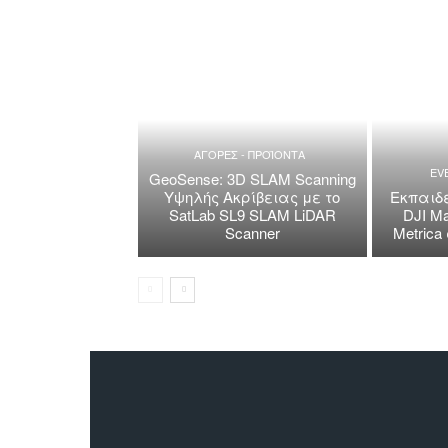
ΑΓΟΡΕΣ - ΠΡΟΪΟΝΤΑ
EV
GeoSense: 3D SLAM Scanning
Υψηλής Ακρίβειας με το
Εκπαιδε
SatLab SL9 SLAM LiDAR
DJI Ma
Scanner
Metric