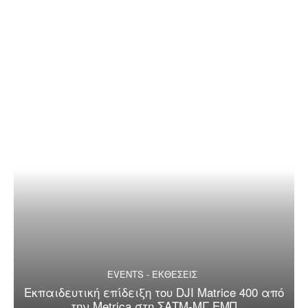
EVENTS - ΕΚΘΕΣΕΙΣ
Εκπαιδευτική επίδειξη του DJI Matrice 400 από
την Metrica στη ΣΑΤΜ-ΜΓ ΕΜΠ