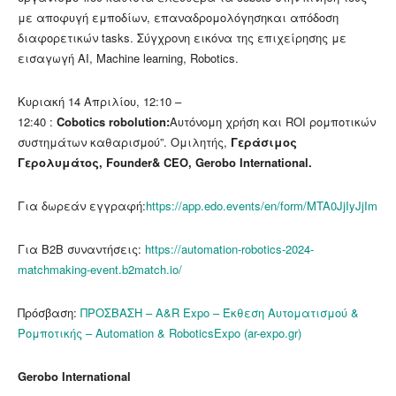
με αποφυγή εμποδίων, επαναδρομολόγησηκαι απόδοση
διαφορετικών tasks. Σύγχρονη εικόνα της επιχείρησης με
εισαγωγή AI, Machine learning, Robotics.
Κυριακή 14 Απριλίου, 12:10 –
12:40 :
Cobotics
robolution
:
Αυτόνομη χρήση και ROI ρομποτικών
συστημάτων καθαρισμού”. Ομιλητής,
Γεράσιμος
Γερολυμάτος
,
Founder
& CEO
,
Gerobo
International
.
Για δωρεάν εγγραφή:
https://app.edo.events/en/form/MTA0JjIyJjIm
Για Β2Β συναντήσεις:
https://automation-robotics-2024-
matchmaking-event.b2match.io/
Πρόσβαση:
ΠΡΟΣΒΑΣΗ – A&R Expo – Έκθεση Αυτοματισμού &
Ρομποτικής – Automation & RoboticsExpo (ar-expo.gr)
Gerobo
International