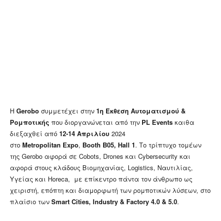
Η
Gerobo
συμμετέχει στην
1η Έκθεση Αυτοματισμού &
Ρομποτικής
που διοργανώνεται από την
PL
Events
καιθα
διεξαχθεί από
12-14 Απριλίου
2024
στο
Metropolitan
Expo
,
Booth
B
05,
Hall
1
. Το τρίπτυχο τομέων
της Gerobo αφορά σε Cobots, Drones και Cybersecurity και
αφορά στους κλάδους Βιομηχανίας, Logistics, Ναυτιλίας,
Υγείας και Horeca, με επίκεντρο πάντα τον άνθρωπο ως
χειριστή, επόπτη και διαμορφωτή των ρομποτικών λύσεων, στο
πλαίσιο των
Smart
Cities
,
Industry
&
Factory
4.0 & 5.0
.