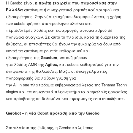
H Gerobo είναι
η
πρώτη εταιρεία που
παρουσίασε
στην
Ελλάδα
αυτόνομα ή συνεργατικά ρομπότ καθαρισμού και
εξυπηρέτησης. Στην νέα εποχή που διαμορφώνεται, η χρήση
των cobots φέρνει στο προσκήνιο ολοένα και
περισσότερες λύσεις και εφαρμογές αυτοματισμού σε
πληθώρα αναγκών. Σε αυτό το πλαίσιο, κατά τη διάρκεια της
έκθεσης, οι επισκέπτες θα έχουν την ευκαιρία να δουν από
κοντά τα αυτόνομα ρομπότ καθαρισμού και
εξυπηρέτησης της
Gausium
, να συζητήσουν
για λύσεις AMR της
Agilox
,
και cobots καθαρισμού για την
επιφάνεια της θάλασσας. Μαζί, οι επαγγελματίες
πληροφορικής θα λάβουν γνώση για
την All in one πλατφόρμα κυβερνοασφάλειας της Tehama Techn
ologies και τα σημαντικά πλεονεκτήματα ασφαλούς εργασίας
και πρόσβασης σε δεδομένα και εφαρμογές από οπουδήποτε.
Gerobot
– η νέα
Cobot
πρόταση από την
Gerobo
Στο πλαίσιο της έκθεσης, η Gerobo καλεί τους