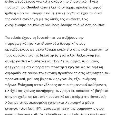
ενδιαφερόμενους για κάτι ακόμα πιο σημαντικό. H νέα
πρόταση του
Gerobot
αποτελεί ιδιαίτερης προσοχής αφού
ήρθε η ώρα να μπορεί η κάθε επιχείρηση να έχει τα δικά
της cobots ανάλογα με τις δικές της ανάγκες.Σας
αναμένουμε λοιπόν να διαμορφώσουμε το δικό σας ρομπότ!
Τα
cobots έχουν τη δυνατότητα να αυξήσουν την
παραγωγικότητα και δίνουν νέα δυναμική στους
εργαζόμενους με μεγαλύτερη ευελιξία στην καθημερινότητα
τους αυξάνοντας τις
δ
εξιότητες για αλληλεξαρτώμενη
συνεργασία –
Οξυδέρκεια, Προβλεψιμότητα, Αμοιβαίος
έλεγχος. Σε ότι αφορά την
π
οιότητα εργασ
ίας τα οφέλη
αφορούν σε
ανθρωποκεντρική προσέγγιση στις δεξιότητες του
προσωπικού, μείωση βαρετών εργασιών, εξοικονόμηση
πόρων. Ενίσχυση απασχόλησης σε πιο σημαντικά καθήκοντα,
ελάχιστος χρόνος συντήρησης των ρομπότ, ουσιαστική βοήθεια
στην επιχείρηση και στο προσωπικό και ακόμα πιο δυναμική
λύση με απομακρυσμένη χρήση και λειτουργία μέσω
κινητού, τάμπλετ, Η/Υ. Εισαγωγή τεχνητής νοημοσύνης στον
οργανισμό που καθιστά ελεύθερα τα cobots στην κίνηση τους