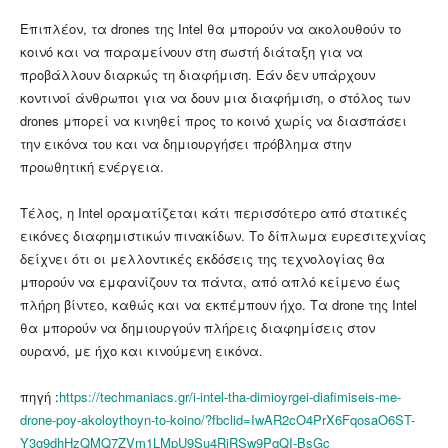
Επιπλέον, τα drones της Intel θα μπορούν να ακολουθούν το
κοινό και να παραμείνουν στη σωστή διάταξη για να
προβάλλουν διαρκώς τη διαφήμιση. Εάν δεν υπάρχουν
κοντινοί άνθρωποι για να δουν μια διαφήμιση, ο στόλος των
drones μπορεί να κινηθεί προς το κοινό χωρίς να διασπάσει
την εικόνα του και να δημιουργήσει πρόβλημα στην
προωθητική ενέργεια.
Τέλος, η Intel οραματίζεται κάτι περισσότερο από στατικές
εικόνες διαφημιστικών πινακίδων. Το δίπλωμα ευρεσιτεχνίας
δείχνει ότι οι μελλοντικές εκδόσεις της τεχνολογίας θα
μπορούν να εμφανίζουν τα πάντα, από απλό κείμενο έως
πλήρη βίντεο, καθώς και να εκπέμπουν ήχο. Τα drone της Intel
θα μπορούν να δημιουργούν πλήρεις διαφημίσεις στον
ουρανό, με ήχο και κινούμενη εικόνα.
πηγή :
https://techmaniacs.gr/i-intel-tha-dimioyrgei-diafimiseis-me-
drone-poy-akoloythoyn-to-koino/?fbclid=IwAR2cO4PrX6FqosaO6ST-
Y3g9dhHzQMQ7ZVm1LMpU9Su4RiRSw9PqQI-BsGc