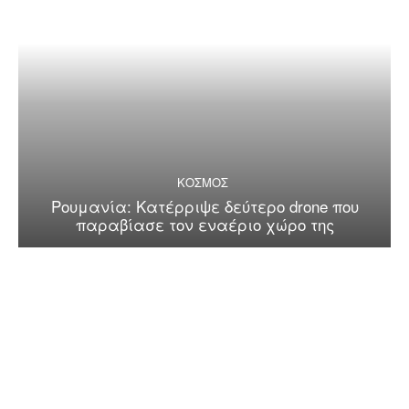
ΚΟΣΜΟΣ
Ρουμανία: Κατέρριψε δεύτερο drone που
παραβίασε τον εναέριο χώρο της