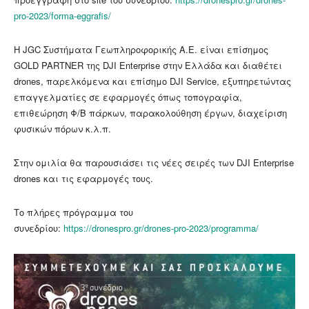
pro-2023/forma-eggrafis/
Η JGC Συστήματα Γεωπληροφορικής Α.Ε. είναι επίσημος
GOLD PARTNER της DJI Enterprise στην Ελλάδα και διαθέτει
drones, παρελκόμενα και επίσημο DJI Service, εξυπηρετώντας
επαγγελματίες σε εφαρμογές όπως τοπογραφία,
επιθεώρηση Φ/Β πάρκων, παρακολούθηση έργων, διαχείριση
φυσικών πόρων κ.λ.π.
Στην ομιλία θα παρουσιάσει τις νέες σειρές των DJI Enterprise
drones και τις εφαρμογές τους.
Tο πλήρες πρόγραμμα του
συνεδρίου:
https://dronespro.gr/drones-pro-2023/programma/