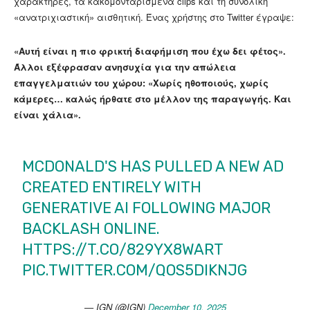
χαρακτήρες, τα κακομονταρισμένα clips και τη συνολική
«ανατριχιαστική» αισθητική. Ένας χρήστης στο Twitter έγραψε:
«Αυτή είναι η πιο φρικτή διαφήμιση που έχω δει φέτος».
Άλλοι εξέφρασαν ανησυχία για την απώλεια
επαγγελματιών του χώρου: «Χωρίς ηθοποιούς, χωρίς
κάμερες… καλώς ήρθατε στο μέλλον της παραγωγής. Και
είναι χάλια».
MCDONALD'S HAS PULLED A NEW AD
CREATED ENTIRELY WITH
GENERATIVE AI FOLLOWING MAJOR
BACKLASH ONLINE.
HTTPS://T.CO/829YX8WART
PIC.TWITTER.COM/QOS5DIKNJG
— IGN (@IGN)
December 10, 2025