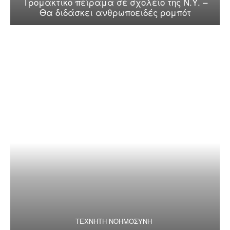
Τρομακτικό πείραμα σε σχολείο της Ν.Υ. –
Θα διδάσκει ανθρωποειδές ρομπότ
ΤΕΧΝΗΤΗ ΝΟΗΜΟΣΥΝΗ