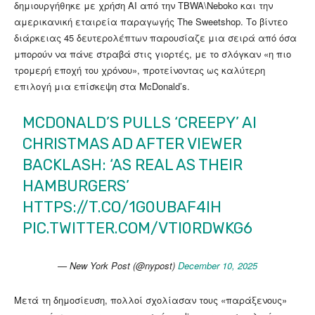
δημιουργήθηκε με χρήση AI από την TBWA\Neboko και την
αμερικανική εταιρεία παραγωγής The Sweetshop. Το βίντεο
διάρκειας 45 δευτερολέπτων παρουσίαζε μια σειρά από όσα
μπορούν να πάνε στραβά στις γιορτές, με το σλόγκαν «η πιο
τρομερή εποχή του χρόνου», προτείνοντας ως καλύτερη
επιλογή μια επίσκεψη στα McDonald’s.
MCDONALD’S PULLS ‘CREEPY’ AI
CHRISTMAS AD AFTER VIEWER
BACKLASH: ‘AS REAL AS THEIR
HAMBURGERS’
HTTPS://T.CO/1G0UBAF4IH
PIC.TWITTER.COM/VTI0RDWKG6
— New York Post (@nypost)
December 10, 2025
Μετά τη δημοσίευση, πολλοί σχολίασαν τους «παράξενους»