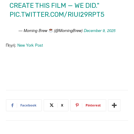
CREATE THIS FILM — WE DID."
PIC.TWITTER.COM/RIUI29RPT5
— Morning Brew
(@MorningBrew)
December 9, 2025
Πηγή:
New York Post
Facebook
X
Pinterest