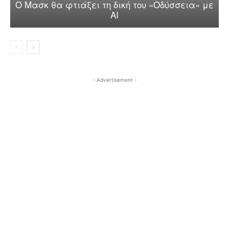
Ο Μασκ θα φτιάξει τη δική του «Οδύσσεια» με
AI
- Advertisement -