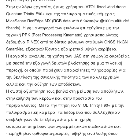
Στην εν λόγω εργασία, έγινε χρήση του VTOL fixed wind drone
Quantum Trinity F90+ και της πολυφασματικής κάμερας
MicaSense RedEdge MX (RGB data with 6.94cm/px @100m altitude/
5bands). Η γεωαναφορά των εικόνων επιτεύχθηκε με την
τεχνική PPK (Post Processing Kinematic) χρησιμοποιώντας
δεδομένα RINEX από το δίκτυο μόνιμων σταθμών GNSS HxGN
SmartNet, εξασφαλίζοντας εξαιρετικά υψηλή ακρίβεια.
Η εργασία αναλύει τη χρήση των UAS στη γεωργία ακριβείας
με σκοπό την εξαγωγή δεικτών βλάστησης σε μια πιλοτική
περιοχή, οι οποίοι παρέχουν απαραίτητες πληροφορίες για
την βελτίωση της συνολικής ποιότητας των καλλιεργειών
αλλά και την αύξηση των αποδόσεων.
Η σωστή αξιοποίηση τους βοηθά στη μείωση των αποβλήτων,
στην αύξηση των κερδών και στην προστασία του
περιβάλλοντος. Μετά την πτήση του VTOL Trinity F90+ με την
πολυφασματική κάμερα, τα δεδομένα που συλλέχθηκαν
υποβλήθηκαν σε επεξεργασία με τη χρήση
αυτοματοποιημένων φωτογραμμετρικών διαδικασιών και
παρήχθησαν ορθοφωτογραφίες υψηλής ανάλυσης όπου