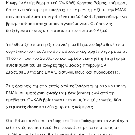
Κυνηγών Ακτής Θερμαϊκού (ΟΦΚΑΘ) Χρήστος Ράμος, «σήμερα,
θα επιχειρήσουμε με υποβρύχιες κάμερες μαζί με την ΕΜΑΚ
στον ποταμό διότι τα νερά είναι πολύ θολά. Προσπαθούμε να
βρούμε κάποιο στοιχείο του αγνοούμενου». Οι έρευνες
διεξάγονται εντός και παράκτια του ποταμού Αξιού.
Υπενθυμίζεται ότι η εξαφάνιση του 61χρονου δηλώθηκε από
συγγενικό του πρόσωπο στις αστυνομικές αρχές λίγο μετά τις
11.00 το πρωί του Σαββάτου και άμεσα ξεκίνησε η επιχείρηση
εντοπισμού του με άνδρες της Ομάδας Υποβρυχίων
Διασώσεων της 2ης ΕΜΑΚ, αστυνομικούς και πυροσβέστες.
Στις έρευνες σήμερα εκτός από πεζοπόρα τμήματα και τη 2η
ΕΜΑΚ, συμμετέχουν
εναέρια μέσα (drone)
ενώ από την
ομάδα του ΟΦΚΑΘ βρίσκονται στο σημείο 8 εθελοντές,
δύο
χειριστές drone
και δύο χειριστές κάμερας.
Ο κ. Ράμος ανέφερε επίσης στο ThessToday.gr ότι «αν υπάρχει
κάτι εντός του ποταμού, θα φουσκώσει μετά από τρεις με
τέσσερις ημέρες και θα εμφανιστεί στην επιφάνεια».