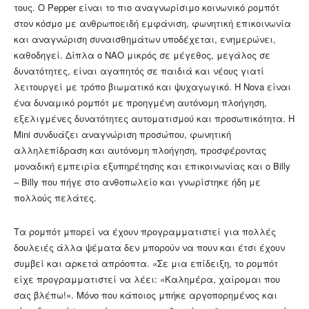
τους. Ο Pepper είναι το πιο αναγνωρίσιμο κοινωνικό ρομπότ
στον κόσμο με ανθρωποειδή εμφάνιση, φωνητική επικοινωνία
και αναγνώριση συναισθημάτων υποδέχεται, ενημερώνει,
καθοδηγεί. Δίπλα ο NAO μικρός σε μέγεθος, μεγάλος σε
δυνατότητες, είναι αγαπητός σε παιδιά και νέους γιατί
λειτουργεί με τρόπο βιωματικό και ψυχαγωγικό. Η Nova είναι
ένα δυναμικό ρομπότ με προηγμένη αυτόνομη πλοήγηση,
εξελιγμένες δυνατότητες αυτοματισμού και προσωπικότητα. Η
Mini συνδυάζει αναγνώριση προσώπου, φωνητική
αλληλεπίδραση και αυτόνομη πλοήγηση, προσφέροντας
μοναδική εμπειρία εξυπηρέτησης και επικοινωνίας και ο Billy
– Billy που πήγε στο ανθοπωλείο και γνωρίστηκε ήδη με
πολλούς πελάτες.
Τα ρομπότ μπορεί να έχουν προγραμματιστεί για πολλές
δουλειές άλλα ψέματα δεν μπορούν να πουν και έτσι έχουν
συμβεί και αρκετά απρόοπτα. «Σε μια επίδειξη, το ρομπότ
είχε προγραμματιστεί να λέει: «Καλημέρα, χαίρομαι που
σας βλέπω!». Μόνο που κάποιος μπήκε αργοπορημένος και