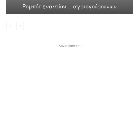
Ρομπότ εναντίον… αγριογούρουνων
- Advertisement -