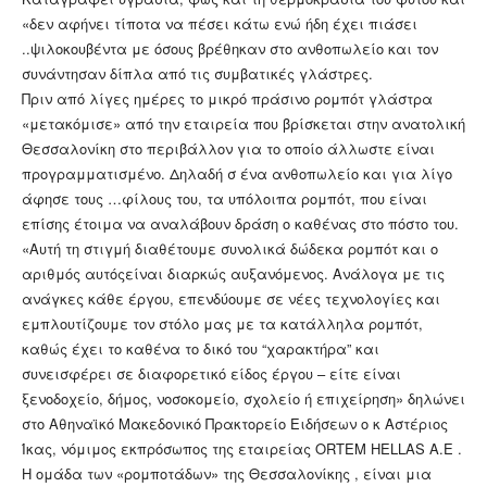
«δεν αφήνει τίποτα να πέσει κάτω ενώ ήδη έχει πιάσει
..ψιλοκουβέντα με όσους βρέθηκαν στο ανθοπωλείο και τον
συνάντησαν δίπλα από τις συμβατικές γλάστρες.
Πριν από λίγες ημέρες το μικρό πράσινο ρομπότ γλάστρα
«μετακόμισε» από την εταιρεία που βρίσκεται στην ανατολική
Θεσσαλονίκη στο περιβάλλον για το οποίο άλλωστε είναι
προγραμματισμένο. Δηλαδή σ ένα ανθοπωλείο και για λίγο
άφησε τους …φίλους του, τα υπόλοιπα ρομπότ, που είναι
επίσης έτοιμα να αναλάβουν δράση ο καθένας στο πόστο του.
«Αυτή τη στιγμή διαθέτουμε συνολικά δώδεκα ρομπότ και ο
αριθμός αυτόςείναι διαρκώς αυξανόμενος. Ανάλογα με τις
ανάγκες κάθε έργου, επενδύουμε σε νέες τεχνολογίες και
εμπλουτίζουμε τον στόλο μας με τα κατάλληλα ρομπότ,
καθώς έχει το καθένα το δικό του “χαρακτήρα” και
συνεισφέρει σε διαφορετικό είδος έργου – είτε είναι
ξενοδοχείο, δήμος, νοσοκομείο, σχολείο ή επιχείρηση» δηλώνει
στο Αθηναϊκό Μακεδονικό Πρακτορείο Ειδήσεων ο κ Αστέριος
Ίκας, νόμιμος εκπρόσωπος της εταιρείας ORTEM HELLAS Α.Ε .
Η ομάδα των «ρομποτάδων» της Θεσσαλονίκης , είναι μια