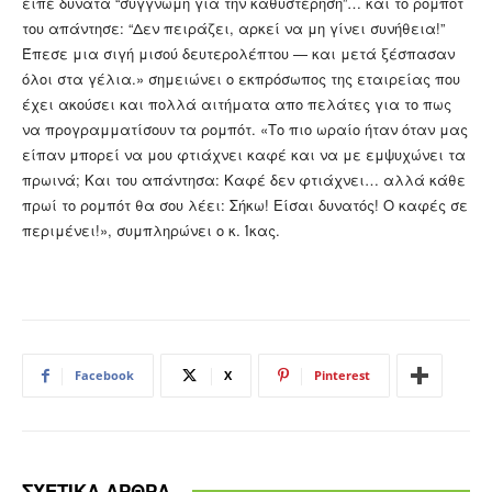
είπε δυνατά “συγγνώμη για την καθυστέρηση”… και το ρομπότ
του απάντησε: “Δεν πειράζει, αρκεί να μη γίνει συνήθεια!”
Έπεσε μια σιγή μισού δευτερολέπτου — και μετά ξέσπασαν
όλοι στα γέλια.» σημειώνει ο εκπρόσωπος της εταιρείας που
έχει ακούσει και πολλά αιτήματα απο πελάτες για το πως
να προγραμματίσουν τα ρομπότ. «Το πιο ωραίο ήταν όταν μας
είπαν μπορεί να μου φτιάχνει καφέ και να με εμψυχώνει τα
πρωινά; Και του απάντησα: Καφέ δεν φτιάχνει… αλλά κάθε
πρωί το ρομπότ θα σου λέει: Σήκω! Είσαι δυνατός! Ο καφές σε
περιμένει!», συμπληρώνει ο κ. Ίκας.
Facebook
X
Pinterest
ΣΧΕΤΙΚΑ ΑΡΘΡΑ