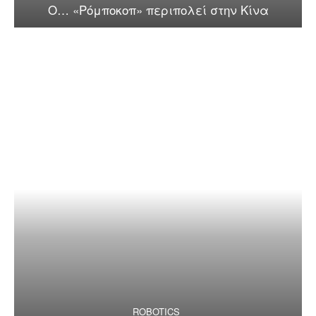
Ο… «Ρόμποκοπ» περιπολεί στην Κίνα
ROBOTICS