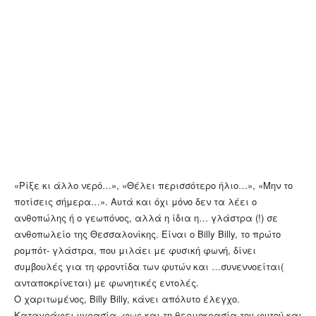
«Ρίξε κι άλλο νερό…», «Θέλει περισσότερο ήλιο…», «Μην το
ποτίσεις σήμερα…». Αυτά και όχι μόνο δεν τα λέει ο
ανθοπώλης ή ο γεωπόνος, αλλά η ίδια η… γλάστρα (!) σε
ανθοπωλείο της Θεσσαλονίκης. Είναι ο Billy Billy, το πρώτο
ρομπότ- γλάστρα, που μιλάει με φυσική φωνή, δίνει
συμβουλές για τη φροντίδα των φυτών και …συνεννοείται(
ανταποκρίνεται) με φωνητικές εντολές.
Ο χαριτωμένος, Billy Billy, κάνει απόλυτο έλεγχο.
Καταγράφει υγρασία, φως και τη θερμοκρασία του φυτού και