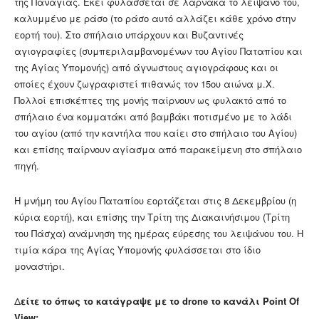
της Παναγίας. Εκεί φυλάσσεται σε λάρνακα το λείψανό του,
καλυμμένο με ράσο (το ράσο αυτό αλλάζει κάθε χρόνο στην
εορτή του). Στο σπήλαιο υπάρχουν και Βυζαντινές
αγιογραφίες (συμπεριλαμβανομένων του Αγίου Παταπίου και
της Αγίας Υπομονής) από άγνωστους αγιογράφους και οι
οποίες έχουν ζωγραφιστεί πιθανώς τον 15ου αιώνα μ.Χ.
Πολλοί επισκέπτες της μονής παίρνουν ως φυλακτό από το
σπήλαιο ένα κομματάκι από βαμβάκι ποτισμένο με το λάδι
του αγίου (από την καντήλα που καίει στο σπήλαιο του Αγίου)
και επίσης παίρνουν αγίασμα από παρακείμενη στο σπήλαιο
πηγή.
Η μνήμη του Αγίου Παταπίου εορτάζεται στις 8 Δεκεμβρίου (η
κύρια εορτή), και επίσης την Τρίτη της Διακαινήσιμου (Τρίτη
του Πάσχα) ανάμνηση της ημέρας εύρεσης του λειψάνου του. Η
τιμία κάρα της Αγίας Υπομονής φυλάσσεται στο ίδιο
μοναστήρι.
Δ
είτε το όπως το κατάγραψε με το drone το κανάλι Point Of
View: