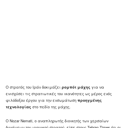
Ο στρατός του Ιράν δοκιμάζει
ρομπότ μάχης
για να
ενισχύσει τις στρατιωτικές του ικανότητες ως μέρος ενός
φιλόδοξου έργου για την ενσωμάτωση
προηγμένης
τεχνολογίας
στο πεδίο της μάχης.
Ο Nozar Nemati, ο αναπληρωτής διοικητής των χερσαίων
δυνάμεων του ιρανικού στρατού, είπε στους Tehran Times ότι οι