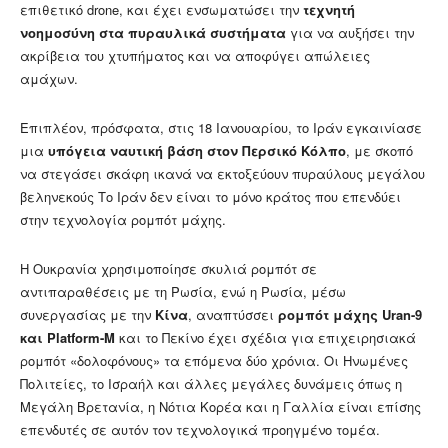
επιθετικό drone, και έχει ενσωματώσει την
τεχνητή
νοημοσύνη στα πυραυλικά συστήματα
για να αυξήσει την
ακρίβεια του χτυπήματος και να αποφύγει απώλειες
αμάχων.
Επιπλέον, πρόσφατα, στις 18 Ιανουαρίου, το Ιράν εγκαινίασε
μια
υπόγεια ναυτική βάση στον Περσικό Κόλπο
, με σκοπό
να στεγάσει σκάφη ικανά να εκτοξεύουν πυραύλους μεγάλου
βεληνεκούς Το Ιράν δεν είναι το μόνο κράτος που επενδύει
στην τεχνολογία ρομπότ μάχης.
Η Ουκρανία χρησιμοποίησε σκυλιά ρομπότ σε
αντιπαραθέσεις με τη Ρωσία, ενώ η Ρωσία, μέσω
συνεργασίας με την
Κίνα
, αναπτύσσει
ρομπότ μάχης Uran-9
και Platform-M
και το Πεκίνο έχει σχέδια για επιχειρησιακά
ρομπότ «δολοφόνους» τα επόμενα δύο χρόνια. Οι Ηνωμένες
Πολιτείες, το Ισραήλ και άλλες μεγάλες δυνάμεις όπως η
Μεγάλη Βρετανία, η Νότια Κορέα και η Γαλλία είναι επίσης
επενδυτές σε αυτόν τον τεχνολογικά προηγμένο τομέα.