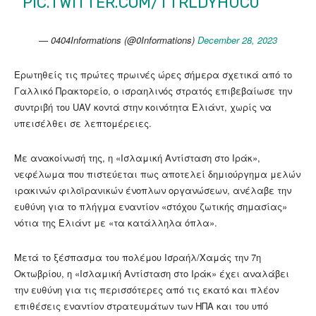
PIC.TWITTER.COM/TTRLDYHUC0
— 0404Informations (@0Informations)
December 28, 2023
Ερωτηθείς τις πρώτες πρωινές ώρες σήμερα σχετικά από το
Γαλλικό Πρακτορείο, ο ισραηλινός στρατός επιβεβαίωσε την
συντριβή του UAV κοντά στην κοινότητα Ελιάντ, χωρίς να
υπεισέλθει σε λεπτομέρειες.
Με ανακοίνωσή της, η «Ισλαμική Αντίσταση στο Ιράκ»,
νεφέλωμα που πιστεύεται πως αποτελεί δημιούργημα μελών
ιρακινών φιλοϊρανικών ένοπλων οργανώσεων, ανέλαβε την
ευθύνη για το πλήγμα εναντίον «στόχου ζωτικής σημασίας»
νότια της Ελιάντ με «τα κατάλληλα όπλα».
Μετά το ξέσπασμα του πολέμου Ισραήλ/Χαμάς την 7η
Οκτωβρίου, η «Ισλαμική Αντίσταση στο Ιράκ» έχει αναλάβει
την ευθύνη για τις περισσότερες από τις εκατό και πλέον
επιθέσεις εναντίον στρατευμάτων των ΗΠΑ και του υπό