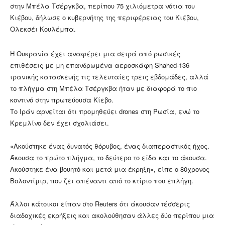
στην Μπέλα Τσέργκβα, περίπου 75 χιλιόμετρα νότια του
Κιέβου, δήλωσε ο κυβερνήτης της περιφέρειας του Κιέβου,
Ολεκσέι Κουλέμπα.
Η Ουκρανία έχει αναφέρει μια σειρά από ρωσικές
επιθέσεις με μη επανδρωμένα αεροσκάφη Shahed-136
ιρανικής κατασκευής τις τελευταίες τρεις εβδομάδες, αλλά
το πλήγμα στη Μπέλα Τσέργκβα ήταν με διαφορά το πιο
κοντινό στην πρωτεύουσα Κίεβο.
Το Ιράν αρνείται ότι προμηθεύει drones στη Ρωσία, ενώ το
Κρεμλίνο δεν έχει σχολιάσει.
«Ακούστηκε ένας δυνατός θόρυβος, ένας διαπεραστικός ήχος.
Άκουσα το πρώτο πλήγμα, το δεύτερο το είδα και το άκουσα.
Ακούστηκε ένα βουητό και μετά μια έκρηξη», είπε ο 80χρονος
Βολοντίμιρ, που ζει απέναντι από το κτίριο που επλήγη.
Άλλοι κάτοικοι είπαν στο Reuters ότι άκουσαν τέσσερις
διαδοχικές εκρήξεις και ακολούθησαν άλλες δύο περίπου μια