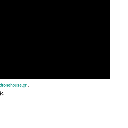
dronehouse.gr
.
ής