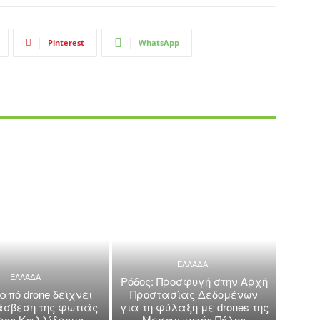
Pinterest
WhatsApp
ΕΛΛΑΔΑ
ΕΛΛΑΔΑ
Ρόδος: Προσφυγή στην Αρχή
 από drone δείχνει
Προστασίας Δεδομένων
άσβεση της φωτιάς
για τη φύλαξη με drones της
όρος Καλλίδρομο
Μεσαιωνικής Πόλης