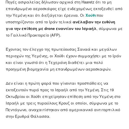
Πηγές ασφαλείας δήλωσαν αρχικά στη Haaretz ότι το μη
επανδρωμένο αεροσκάφος είχε ενδεχομένως εκτοξευθεί από
την Υεμένη και ότι διεξάγεται έρευνα. Οι
Χούθι
που
υποστηρίζονται από το Ιράν τελικά
ανέλαβαν την ευθύνη
για την επίθεση με drone εναντίον του Ισραήλ
, σύμφωνα με
το Γαλλικό Πρακτορείο (AFP).
Έχοντας τον έλεγχο της πρωτεύουσας Σαναά και μεγάλων
περιοχών της Υεμένης, οι Χούθι έχουν συμμαχήσει με το Ιράν
και είναι γνωστό ότι η Τεχεράνη διαθέτει μια πολύ
προηγμένη βιομηχανία μη επανδρωμένων αεροσκαφών.
Δεν είναι η πρώτη φορά που γίνονται προσπάθειες να
εκτοξευτούν πυρά προς το Ισραήλ από την Υεμένη. Στις 19
Οκτωβρίου οι Χούθι επιχείρησαν επίθεση από την Υεμένη στο
Ισραήλ με τρεις πυραύλους Κρουζ οι οποίοι, σύμφωνα με το
Πεντάγωνο, αναχαιτίστηκαν από αμερικανικό αντιτορπιλικό
στην Ερυθρά Θάλασσα.