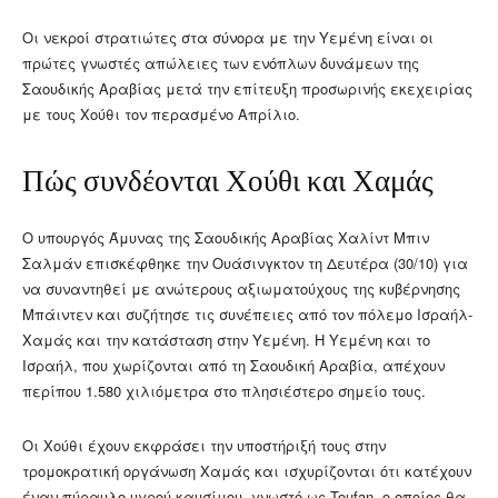
Οι νεκροί στρατιώτες στα σύνορα με την Υεμένη είναι οι
πρώτες γνωστές απώλειες των ενόπλων δυνάμεων της
Σαουδικής Αραβίας μετά την επίτευξη προσωρινής εκεχειρίας
με τους Χούθι τον περασμένο Απρίλιο.
Πώς συνδέονται Χούθι και Χαμάς
Ο υπουργός Άμυνας της Σαουδικής Αραβίας Χαλίντ Μπιν
Σαλμάν επισκέφθηκε την Ουάσινγκτον τη Δευτέρα (30/10) για
να συναντηθεί με ανώτερους αξιωματούχους της κυβέρνησης
Μπάιντεν και συζήτησε τις συνέπειες από τον πόλεμο Ισραήλ-
Χαμάς και την κατάσταση στην Υεμένη. Η Υεμένη και το
Ισραήλ, που χωρίζονται από τη Σαουδική Αραβία, απέχουν
περίπου 1.580 χιλιόμετρα στο πλησιέστερο σημείο τους.
Οι Χούθι έχουν εκφράσει την υποστήριξή τους στην
τρομοκρατική οργάνωση Χαμάς και ισχυρίζονται ότι κατέχουν
έναν πύραυλο υγρού καυσίμου, γνωστό ως Toufan, ο οποίος θα