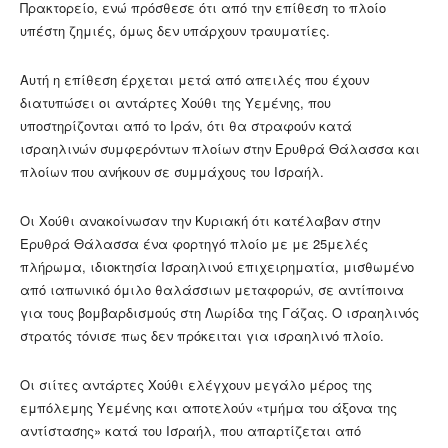
Πρακτορείο, ενώ πρόσθεσε ότι από την επίθεση το πλοίο
υπέστη ζημιές, όμως δεν υπάρχουν τραυματίες.
Αυτή η επίθεση έρχεται μετά από απειλές που έχουν
διατυπώσει οι αντάρτες Χούθι της Υεμένης, που
υποστηρίζονται από το Ιράν, ότι θα στραφούν κατά
ισραηλινών συμφερόντων πλοίων στην Ερυθρά Θάλασσα και
πλοίων που ανήκουν σε συμμάχους του Ισραήλ.
Οι Χούθι ανακοίνωσαν την Κυριακή ότι κατέλαβαν στην
Ερυθρά Θάλασσα ένα φορτηγό πλοίο με με 25μελές
πλήρωμα, ιδιοκτησία Ισραηλινού επιχειρηματία, μισθωμένο
από ιαπωνικό όμιλο θαλάσσιων μεταφορών, σε αντίποινα
για τους βομβαρδισμούς στη Λωρίδα της Γάζας. Ο ισραηλινός
στρατός τόνισε πως δεν πρόκειται για ισραηλινό πλοίο.
Οι σιίτες αντάρτες Χούθι ελέγχουν μεγάλο μέρος της
εμπόλεμης Υεμένης και αποτελούν «τμήμα του άξονα της
αντίστασης» κατά του Ισραήλ, που απαρτίζεται από