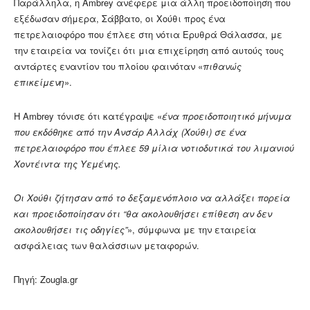
Παράλληλα, η Ambrey ανέφερε μια άλλη προειδοποίηση που
εξέδωσαν σήμερα, Σάββατο, οι Χούθι προς ένα
πετρελαιοφόρο που έπλεε στη νότια Ερυθρά Θάλασσα, με
την εταιρεία να τονίζει ότι μια επιχείρηση από αυτούς τους
αντάρτες εναντίον του πλοίου φαινόταν «
πιθανώς
επικείμενη
».
Η Ambrey τόνισε ότι κατέγραψε «
ένα προειδοποιητικό μήνυμα
που εκδόθηκε από την Ανσάρ Αλλάχ (Χούθι) σε ένα
πετρελαιοφόρο που έπλεε 59 μίλια νοτιοδυτικά του λιμανιού
Χοντέιντα της Υεμένης.
Οι Χούθι ζήτησαν από το δεξαμενόπλοιο να αλλάξει πορεία
και προειδοποίησαν ότι “θα ακολουθήσει επίθεση αν δεν
ακολουθήσει τις οδηγίες”
», σύμφωνα με την εταιρεία
ασφάλειας των θαλάσσιων μεταφορών.
Πηγή: Zougla.gr