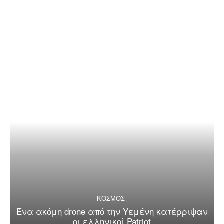
ΚΟΣΜΟΣ
Ένα ακόμη drone από την Υεμένη κατέρριψαν
οι ελληνικοί Patriot