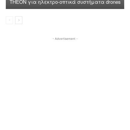
THEON για ηλεκτρο-οπτικά συστήματα drones
- Advertisement -