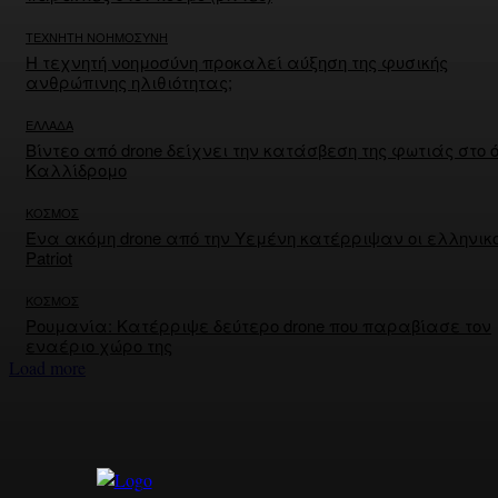
ΤΕΧΝΗΤΗ ΝΟΗΜΟΣΥΝΗ
Η τεχνητή νοημοσύνη προκαλεί αύξηση της φυσικής
ανθρώπινης ηλιθιότητας;
ΕΛΛΑΔΑ
Βίντεο από drone δείχνει την κατάσβεση της φωτιάς στο 
Καλλίδρομο
ΚΟΣΜΟΣ
Ένα ακόμη drone από την Υεμένη κατέρριψαν οι ελληνικο
Patriot
ΚΟΣΜΟΣ
Ρουμανία: Κατέρριψε δεύτερο drone που παραβίασε τον
εναέριο χώρο της
Load more