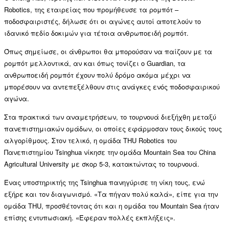
Robotics, της εταιρείας που προμήθευσε τα ρομπότ –
ποδοσφαιριστές, δήλωσε ότι οι αγώνες αυτοί αποτελούν το
ιδανικό πεδίο δοκιμών για τέτοια ανθρωποειδή ρομπότ.
Όπως σημείωσε, οι άνθρωποι θα μπορούσαν να παίζουν με τα
ρομπότ μελλοντικά, αν και όπως τονίζει ο Guardian, τα
ανθρωποειδή ρομπότ έχουν πολύ δρόμο ακόμα μέχρι να
μπορέσουν να αντεπεξέλθουν στις ανάγκες ενός ποδοσφαιρικού
αγώνα.
Στα πρακτικά των αναμετρήσεων, το τουρνουά διεξήχθη μεταξύ
πανεπιστημιακών ομάδων, οι οποίες εφάρμοσαν τους δικούς τους
αλγορίθμους. Στον τελικό, η ομάδα THU Robotics του
Πανεπιστημίου Tsinghua νίκησε την ομάδα Mountain Sea του China
Agricultural University με σκορ 5-3, κατακτώντας το τουρνουά.
Ένας υποστηρικτής της Tsinghua πανηγύρισε τη νίκη τους, ενώ
εξήρε και τον διαγωνισμό. «Τα πήγαν πολύ καλά», είπε για την
ομάδα THU, προσθέτοντας ότι και η ομάδα του Mountain Sea ήταν
επίσης εντυπωσιακή. «Έφεραν πολλές εκπλήξεις».