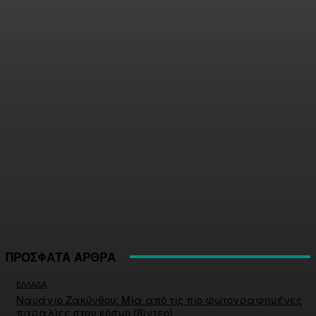
ΠΡΟΣΦΑΤΑ ΑΡΘΡΑ
ΕΛΛΑΔΑ
Ναυάγιο Ζακύνθου: Μία από τις πιο φωτογραφημένες
παραλίες στον κόσμο (βίντεο)