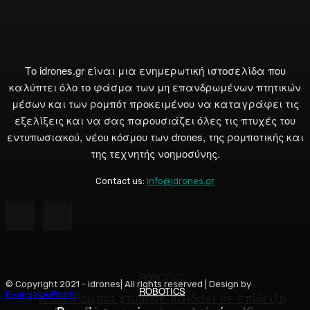
Το idrones.gr είναι μια ενημερωτική ιστοσελίδα που
καλύπτει όλο το φάσμα των μη επανδρωμένων πτητικών
μέσων και των ρομπότ προκειμένου να καταγράφει τις
εξελίξεις και να σας παρουσιάζει όλες τις πτυχές του
εντυπωσιακού, νέου κόσμου των drones, της ρομποτικής και
της τεχνητής νοημοσύνης.
Contact us:
info@idrones.gr
ROBOTICS
© Copyright 2021 - idrones| All rights reserved | Design by
ROBOTICS
ROBOTICS
Κίνα: Ρομπότ χτύπησε παιδάκι σε επίδειξη
EvangelouPrint!