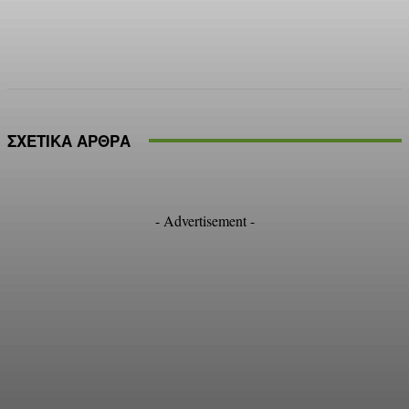
Facebook
X
Pinterest
WhatsApp
ΣΧΕΤΙΚΑ ΑΡΘΡΑ
- Advertisement -