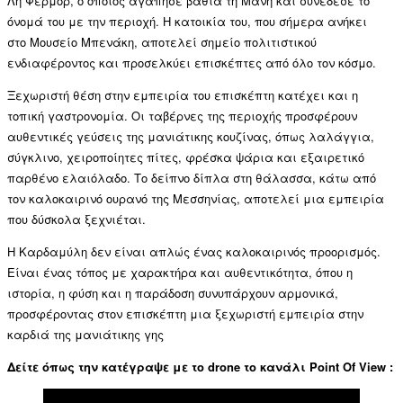
Λη Φέρμορ, ο οποίος αγάπησε βαθιά τη Μάνη και συνέδεσε το
όνομά του με την περιοχή. Η κατοικία του, που σήμερα ανήκει
στο Μουσείο Μπενάκη, αποτελεί σημείο πολιτιστικού
ενδιαφέροντος και προσελκύει επισκέπτες από όλο τον κόσμο.
Ξεχωριστή θέση στην εμπειρία του επισκέπτη κατέχει και η
τοπική γαστρονομία. Οι ταβέρνες της περιοχής προσφέρουν
αυθεντικές γεύσεις της μανιάτικης κουζίνας, όπως λαλάγγια,
σύγκλινο, χειροποίητες πίτες, φρέσκα ψάρια και εξαιρετικό
παρθένο ελαιόλαδο. Το δείπνο δίπλα στη θάλασσα, κάτω από
τον καλοκαιρινό ουρανό της Μεσσηνίας, αποτελεί μια εμπειρία
που δύσκολα ξεχνιέται.
Η Καρδαμύλη δεν είναι απλώς ένας καλοκαιρινός προορισμός.
Είναι ένας τόπος με χαρακτήρα και αυθεντικότητα, όπου η
ιστορία, η φύση και η παράδοση συνυπάρχουν αρμονικά,
προσφέροντας στον επισκέπτη μια ξεχωριστή εμπειρία στην
καρδιά της μανιάτικης γης
Δείτε όπως την κατέγραψε με το drone το κανάλι Point Of View :