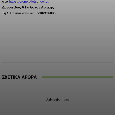
στο
https://drone.pilotschool.gr/
Δρυόπιδος 6 Γαλάτσι Αττικής
Τηλ Επικοινωνίας : 2102136085
Facebook
X
Pinterest
WhatsApp
ΣΧΕΤΙΚΑ ΑΡΘΡΑ
- Advertisement -