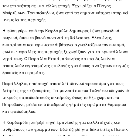
τον επισκέπτη σε μια άλλη εποχή. Ξεχωρίζει ο Πύργος
Μούρτζινων–Τρουπάκηδων, ένα από τα σημαντικότερα ιστορικά
μνημεία της περιοχής.
Η φύση γύρω από την Καρδαμύλη δημιουργεί ένα μοναδικό
σκηνικό, όπου το βουνό συναντά τη θάλασσα. Ελαιώνες,
κυπαρίσσια και αρωματικά βότανα αγκαλιάζουν τον οικισμό,
ενώ οι παραλίες της περιοχής ξεχωρίζουν για τα κρυστάλλινα
νερά τους. Ο Παραλία Ριτσά, ο Φονέας και τα Δελφίνια
αποτελούν αγαπημένες επιλογές για όσους αναζητούν στιγμές
δροσιάς και ηρεμίας.
Παράλληλα, η περιοχή αποτελεί ιδανικό προορισμό για τους
λάτρεις της πεζοπορίας. Τα μονοπάτια του Ταϋγέτου οδηγούν σε
μικρούς παραδοσιακούς οικισμούς, όπως το Εξωχώρι και το
Πετροβούνι, μέσα από διαδρομές γεμάτες αρώματα θυμαριού
και φασκόμηλου.
Η Καρδαμύλη υπήρξε πηγή έμπνευσης για καλλιτέχνες και
ανθρώπους των γραμμάτων. Εδώ έζησε για δεκαετίες ο Πάτρικ