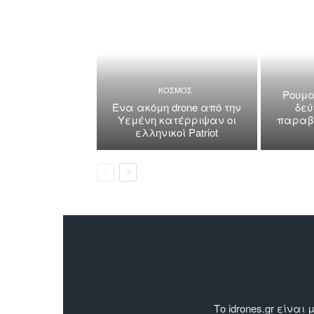
ΚΟΣΜΟΣ
Ρουμα
Ένα ακόμη drone από την
δεύ
Υεμένη κατέρριψαν οι
παραβί
ελληνικοί Patriot
Το idrones.gr είν