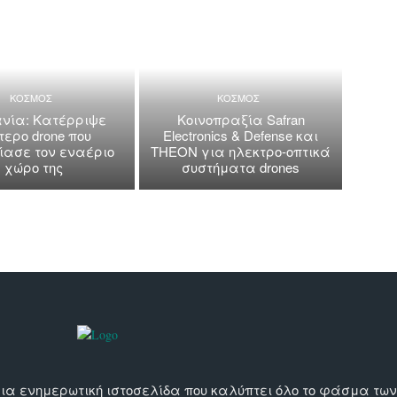
ΚΟΣΜΟΣ
ΚΟΣΜΟΣ
νία: Κατέρριψε
Κοινοπραξία Safran
τερο drone που
Electronics & Defense και
ασε τον εναέριο
THEON για ηλεκτρο-οπτικά
χώρο της
συστήματα drones
αι μια ενημερωτική ιστοσελίδα που καλύπτει όλο το φάσμα τ