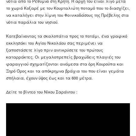
νότια από το Ρέθυμνο στη Κρήτη. Η αρχή του είναι λίγο μετά
το χωριό Κοξαρέ με τον Κουρταλιώτη ποταμό που το διασχίζει,
να καταλήγει στην λίμνη του Φοινικοδάσους της Πρέβελης στα
νότια παράλια του νησιού.
Κατεβαίνοντας τα σκαλοπάτια προς το ποτάμι, ένα γραφικό
εκκλησάκι του Αγίου Νικολάου σας περιμένει να
ξαποστάσετε λίγο πριν αντικρύσετε του πρώτους
καταρράκτες. Οι μεγαλοπρεπείς βραχώδεις πλαγιές του
φαραγγιού σχηματίζονται ανάμεσα στα όρη Κουρούπα και
Ξηρό Όρος και τα απόκρημνα βράχια του που είναι γεμάτα
σπήλαια, έχουν ύψος έως και τα 600 μέτρα.
Δείτε το βίντεο του Νίκου Σαράντου :