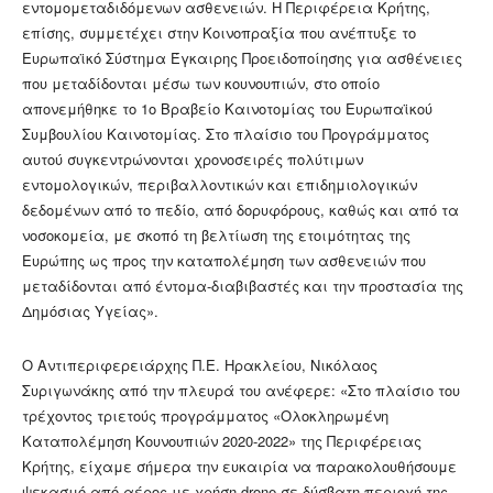
εντομομεταδιδόμενων ασθενειών. Η Περιφέρεια Κρήτης,
επίσης, συμμετέχει στην Κοινοπραξία που ανέπτυξε το
Ευρωπαϊκό Σύστημα Έγκαιρης Προειδοποίησης για ασθένειες
που μεταδίδονται μέσω των κουνουπιών, στο οποίο
απονεμήθηκε το 1ο Βραβείο Καινοτομίας του Ευρωπαϊκού
Συμβουλίου Καινοτομίας. Στο πλαίσιο του Προγράμματος
αυτού συγκεντρώνονται χρονοσειρές πολύτιμων
εντομολογικών, περιβαλλοντικών και επιδημιολογικών
δεδομένων από το πεδίο, από δορυφόρους, καθώς και από τα
νοσοκομεία, με σκοπό τη βελτίωση της ετοιμότητας της
Ευρώπης ως προς την καταπολέμηση των ασθενειών που
μεταδίδονται από έντομα-διαβιβαστές και την προστασία της
Δημόσιας Υγείας».
Ο Αντιπεριφερειάρχης Π.Ε. Ηρακλείου, Νικόλαος
Συριγωνάκης από την πλευρά του ανέφερε: «Στο πλαίσιο του
τρέχοντος τριετούς προγράμματος «Ολοκληρωμένη
Καταπολέμηση Κουνουπιών 2020-2022» της Περιφέρειας
Κρήτης, είχαμε σήμερα την ευκαιρία να παρακολουθήσουμε
ψεκασμό από αέρος με χρήση drone σε δύσβατη περιοχή της