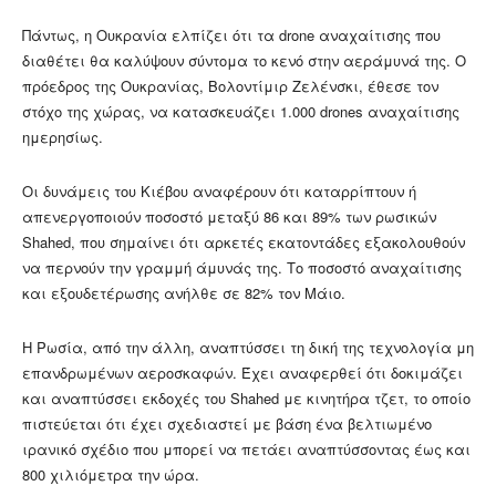
Πάντως, η Ουκρανία ελπίζει ότι τα drone αναχαίτισης που
διαθέτει θα καλύψουν σύντομα το κενό στην αεράμυνά της. Ο
πρόεδρος της Ουκρανίας, Βολοντίμιρ Ζελένσκι, έθεσε τον
στόχο της χώρας, να κατασκευάζει 1.000 drones αναχαίτισης
ημερησίως.
Οι δυνάμεις του Κιέβου αναφέρουν ότι καταρρίπτουν ή
απενεργοποιούν ποσοστό μεταξύ 86 και 89% των ρωσικών
Shahed, που σημαίνει ότι αρκετές εκατοντάδες εξακολουθούν
να περνούν την γραμμή άμυνάς της. Το ποσοστό αναχαίτισης
και εξουδετέρωσης ανήλθε σε 82% τον Μάιο.
Η Ρωσία, από την άλλη, αναπτύσσει τη δική της τεχνολογία μη
επανδρωμένων αεροσκαφών. Έχει αναφερθεί ότι δοκιμάζει
και αναπτύσσει εκδοχές του Shahed με κινητήρα τζετ, το οποίο
πιστεύεται ότι έχει σχεδιαστεί με βάση ένα βελτιωμένο
ιρανικό σχέδιο που μπορεί να πετάει αναπτύσσοντας έως και
800 χιλιόμετρα την ώρα.