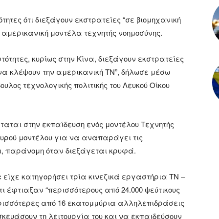
ότητες ότι διεξάγουν εκστρατείες “σε βιομηχανική
αμερικανική μοντέλα τεχνητής νοημοσύνης.
ντότητες, κυρίως στην Κίνα, διεξάγουν εκστρατείες
να κλέψουν την αμερικανική ΤΝ”, δήλωσε μέσω
υλος τεχνολογικής πολιτικής του Λευκού Οίκου
σταται στην εκπαίδευση ενός μοντέλου Τεχνητής
χυρού μοντέλου για να αναπαράγει τις
αι, παράνομη όταν διεξάγεται κρυφά.
ic είχε κατηγορήσει τρία κινεζικά εργαστήρια ΤΝ –
 ότι έφτιαξαν “περισσότερους από 24.000 ψεύτικους
ρισσότερες από 16 εκατομμύρια αλληλεπιδράσεις
σκευάσουν τη λειτουργία του και να εκπαιδεύσουν