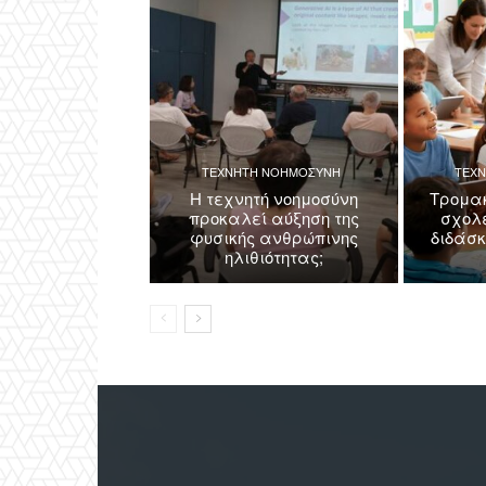
ΤΕΧΝΗΤΗ ΝΟΗΜΟΣΥΝΗ
ΤΕΧ
Η τεχνητή νοημοσύνη
Τρομακ
προκαλεί αύξηση της
σχολε
φυσικής ανθρώπινης
διδάσ
ηλιθιότητας;