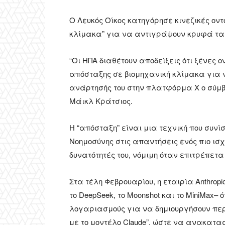
Ο Λευκός Οίκος κατηγόρησε κινεζικές οντ
κλίμακα” για να αντιγράψουν κρυφά τα 
“Οι ΗΠΑ διαθέτουν αποδείξεις ότι ξένες ο
απόσταξης σε βιομηχανική κλίμακα για 
ανάρτησής του στην πλατφόρμα Χ ο σύμβο
Μάικλ Κράτσιος.
Η “απόσταξη” είναι μια τεχνική που συνί
Νοημοσύνης στις απαντήσεις ενός πιο ισ
δυνατότητές του, νόμιμη όταν επιτρέπετ
Στα τέλη Φεβρουαρίου, η εταιρία Anthrop
το DeepSeek, το Moonshot και το MiniMax–
λογαριασμούς για να δημιουργήσουν πε
με το μοντέλο Claude”, ώστε να ανακατα