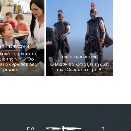
ΝΗΤΗ ΝΟΗΜΟΣΥΝΗ
τικό πείραμα σε
ΤΕΧΝΗΤΗ ΝΟΗΜΟΣΥΝΗ
ίο της Ν.Υ. – Θα
κει ανθρωποειδές
Ο Μασκ θα φτιάξει τη δική
ρομπότ
του «Οδύσσεια» με AI